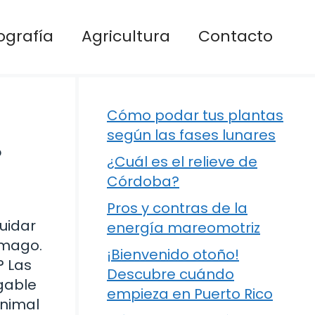
ografía
Agricultura
Contacto
Cómo podar tus plantas
según las fases lunares
?
¿Cuál es el relieve de
Córdoba?
Pros y contras de la
uidar
energía mareomotriz
ómago.
¡Bienvenido otoño!
? Las
Descubre cuándo
egable
empieza en Puerto Rico
animal