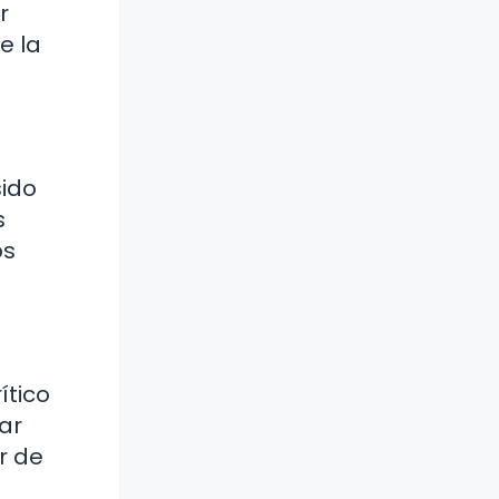
r
e la
sido
s
os
ítico
ar
r de