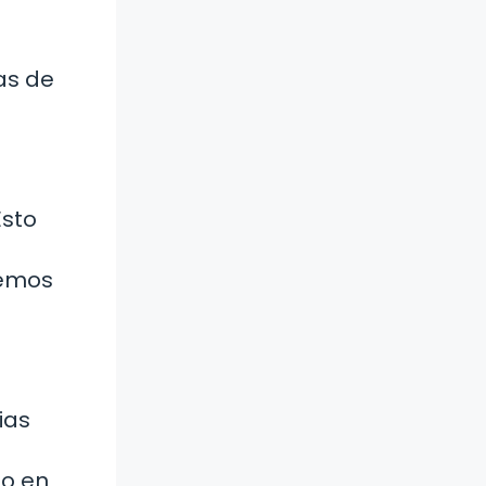
as de
Esto
temos
ias
to en