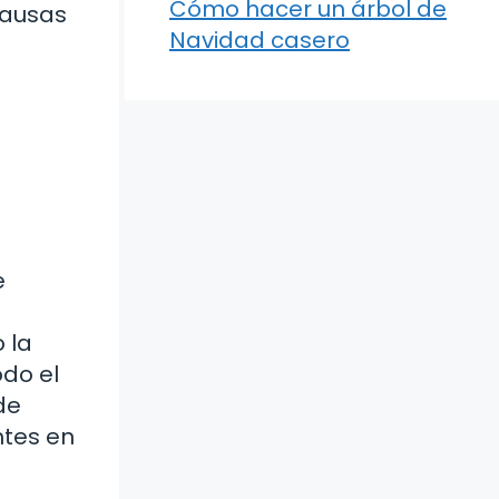
Cómo hacer un árbol de
causas
Navidad casero
e
 la
odo el
de
ntes en