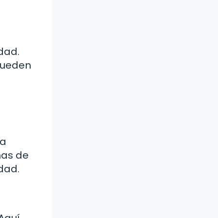
dad.
pueden
 a
mas de
dad.
Aquí