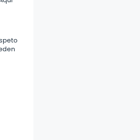
espeto
ueden