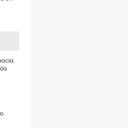
hacia
más
o.